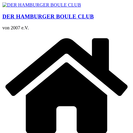
Zum
Inhalt
springen
DER HAMBURGER BOULE CLUB
von 2007 e.V.