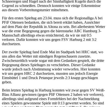
Schneeregen und Hagel nach der Sinnhaftigkeit Kugeln durch die
Gegend zu schmeißen. Dennoch konnten wir einige Erkenntnisse
aus diesem Vorbereitungsturnier mitnehmen.
Für den ersten Spieltag am 23.04. muss sich die Regionalliga A bei
PFiF Ottensen bedanken, die sich bereit erklärt haben, Ausrichter
auf dem Platz der Republik in Altona zu sein. Bei allerbestem Wetter
war die erste Begegnung gegen die bärenstarke ABC Hamburg 3-
Mannschaft allerdings etwas ernüchternd, da wir sie mit 0:5
verloren. Dafür konnten wir uns gegen FSV Harburg 2 mit 3:2
durchsetzen.
Der zweite Spieltag fand Ende Mai im Stadtpark bei HRC statt, wo
uns allen das Wetter mit ständigen Regenschauern zusetzte.
Zwischenzeitlich wurde sogar mit dem Gedanken gespielt, die dritte
Begegnung dieses Spieltages zu verschieben. Dieser Gedanke
wurde jedoch nach Abstimmung wieder verworfen. Hier konnten
wir uns gegen HRC 2 durchsetzen, mussten uns jedoch Energie
Eimsbüttel 1 und Druck Petanque jeweils 2:3 knapp geschlagen
geben.
Beim letzten Spieltag in Harburg konnten wir zwar gegen SV Weiß-
Blau Allianz gewinnen (gegen PfiF Ottensen 2 haben wir verloren),
allerdings sind aufgrund eines Formfehlers bei der Nachmeldung
eines Spielers gewonnene Spiele mit 0:13 gewertet worden. So sind