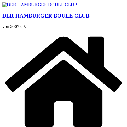
Zum
Inhalt
springen
DER HAMBURGER BOULE CLUB
von 2007 e.V.