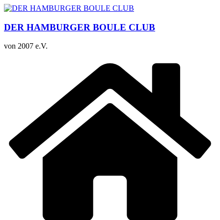
Zum
Inhalt
springen
DER HAMBURGER BOULE CLUB
von 2007 e.V.