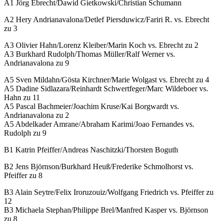
A1 Jörg Ebrecht/Dawid Gietkowski/Christian Schumann
A2 Hery Andrianavalona/Detlef Piersduwicz/Fariri R. vs. Ebrecht
zu 3
A3 Olivier Hahn/Lorenz Kleiber/Marin Koch vs. Ebrecht zu 2
A3 Burkhard Rudolph/Thomas Müller/Ralf Werner vs.
Andrianavalona zu 9
A5 Sven Mildahn/Gösta Kirchner/Marie Wolgast vs. Ebrecht zu 4
A5 Dadine Sidlazara/Reinhardt Schwertfeger/Marc Wildeboer vs.
Hahn zu 11
A5 Pascal Bachmeier/Joachim Kruse/Kai Borgwardt vs.
Andrianavalona zu 2
A5 Abdelkader Amrane/Abraham Karimi/Joao Fernandes vs.
Rudolph zu 9
B1 Katrin Pfeiffer/Andreas Naschitzki/Thorsten Boguth
B2 Jens Björnson/Burkhard Heuß/Frederike Schmolhorst vs.
Pfeiffer zu 8
B3 Alain Seytre/Felix Iroruzouiz/Wolfgang Friedrich vs. Pfeiffer zu
12
B3 Michaela Stephan/Philippe Brel/Manfred Kasper vs. Björnson
zu 8