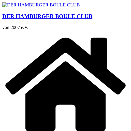
Zum
Inhalt
springen
DER HAMBURGER BOULE CLUB
von 2007 e.V.