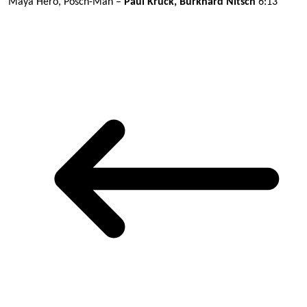
Maya Hero, Posch-Man –
Paul Kruck, Burkhard Nitsch
6:13