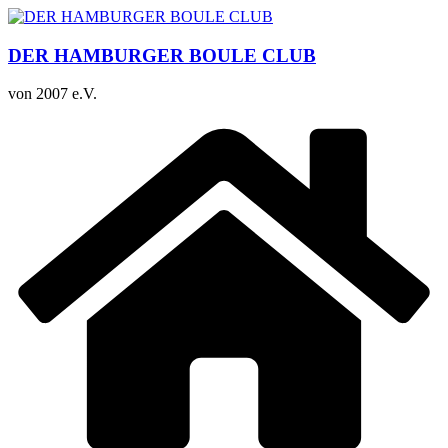
Zum
Inhalt
springen
DER HAMBURGER BOULE CLUB
von 2007 e.V.