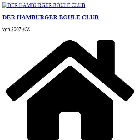
Zum
Inhalt
springen
DER HAMBURGER BOULE CLUB
von 2007 e.V.